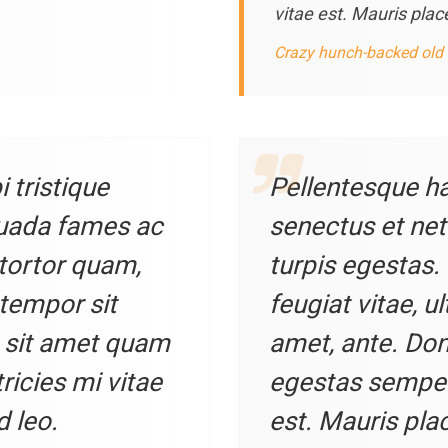
vitae est. Mauris place
Crazy hunch-backed old
 tristique
Pellentesque ha
suada fames ac
senectus et ne
 tortor quam,
turpis egestas.
, tempor sit
feugiat vitae, u
o sit amet quam
amet, ante. Don
icies mi vitae
egestas semper.
d leo.
est. Mauris plac