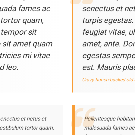
suada fames ac
senectus et ne
 tortor quam,
turpis egestas.
, tempor sit
feugiat vitae, u
o sit amet quam
amet, ante. Do
ricies mi vitae
egestas semper.
d leo.
est. Mauris plac
Crazy hunch-backed old
senectus et netus et
Pellentesque habitant
estibulum tortor quam,
malesuada fames ac t