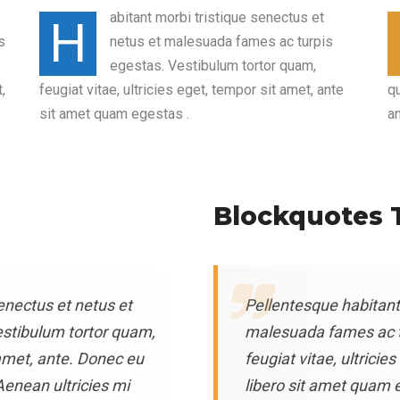
abitant morbi tristique senectus et
H
s
netus et malesuada fames ac turpis
egestas. Vestibulum tortor quam,
,
feugiat vitae, ultricies eget, tempor sit amet, ante
qu
sit amet quam egestas .
a
Blockquotes 
enectus et netus et
Pellentesque habitant
stibulum tortor quam,
malesuada fames ac t
t amet, ante. Donec eu
feugiat vitae, ultrici
enean ultricies mi
libero sit amet quam 