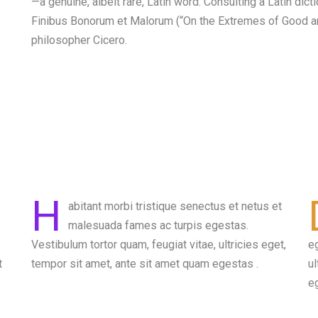
—a genuine, albeit rare, Latin word. Consulting a Latin di
Finibus Bonorum et Malorum (“On the Extremes of Good and 
philosopher Cicero.
H
abitant morbi tristique senectus et netus et
malesuada fames ac turpis egestas.
Vestibulum tortor quam, feugiat vitae, ultricies eget,
eg
t
tempor sit amet, ante sit amet quam egestas .
ul
e