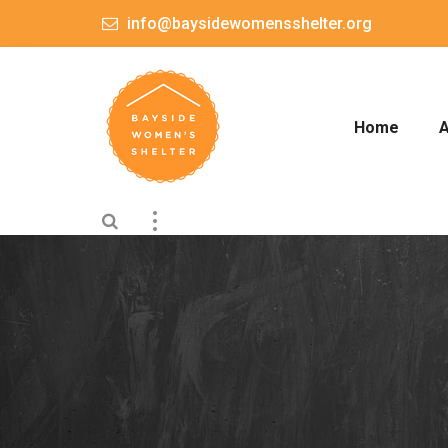
info@baysidewomensshelter.org
Home
A