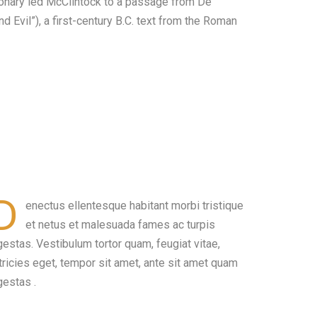
ctionary led McClintock to a passage from De
Evil”), a first-century B.C. text from the Roman
D
enectus ellentesque habitant morbi tristique
et netus et malesuada fames ac turpis
estas. Vestibulum tortor quam, feugiat vitae,
tricies eget, tempor sit amet, ante sit amet quam
gestas .