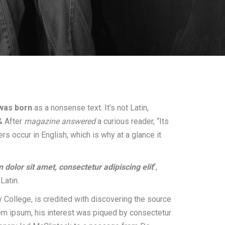
was born
as a nonsense text. It’s not Latin,
 & After
magazine answered
a curious reader, “Its
s occur in English, which is why at a glance it
dolor sit amet, consectetur adipiscing elit
“,
Latin.
College, is credited with discovering the source
orem ipsum, his interest was piqued by consectetur