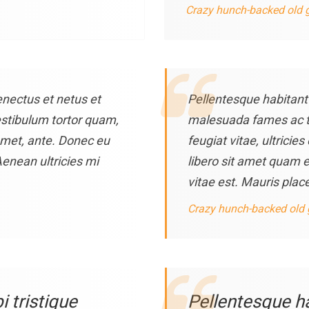
Crazy hunch-backed old 
enectus et netus et
Pellentesque habitant 
stibulum tortor quam,
malesuada fames ac tu
 amet, ante. Donec eu
feugiat vitae, ultricie
enean ultricies mi
libero sit amet quam 
vitae est. Mauris place
Crazy hunch-backed old
 tristique
Pellentesque ha