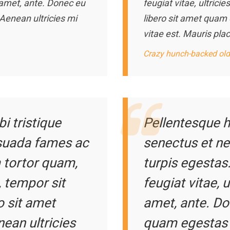
t amet, ante. Donec eu
feugiat vitae, ultrici
Aenean ultricies mi
libero sit amet quam
vitae est. Mauris plac
Crazy hunch-backed old
i tristique
Pellentesque h
esuada fames ac
senectus et n
 tortor quam,
turpis egestas
t, tempor sit
feugiat vitae, u
o sit amet
amet, ante. Do
ean ultricies
quam egestas 